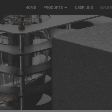
HOME
PRODUKTE
ÜBER UNS
GA­LE­R